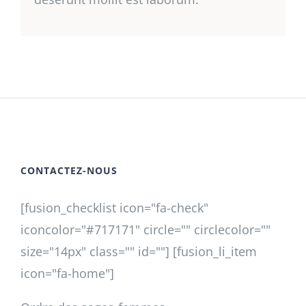
CONTACTEZ-NOUS
[fusion_checklist icon="fa-check"
iconcolor="#717171" circle="" circlecolor=""
size="14px" class="" id=""] [fusion_li_item
icon="fa-home"]